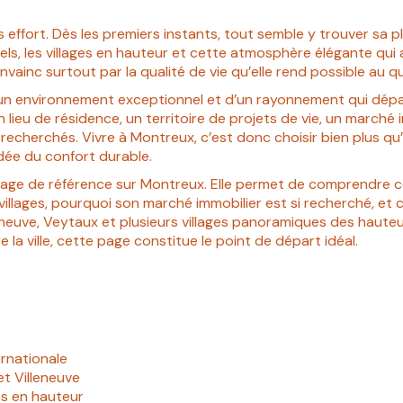
 effort. Dès les premiers instants, tout semble y trouver sa pla
els, les villages en hauteur et cette atmosphère élégante qui 
vainc surtout par la qualité de vie qu’elle rend possible au q
d’un environnement exceptionnel et d’un rayonnement qui dépas
 un lieu de résidence, un territoire de projets de vie, un march
echerchés. Vivre à Montreux, c’est donc choisir bien plus qu’
idée du confort durable.
ge de référence sur Montreux. Elle permet de comprendre ce q
 villages, pourquoi son marché immobilier est si recherché, et
eneuve, Veytaux et plusieurs villages panoramiques des hauteu
la ville, cette page constitue le point de départ idéal.
ternationale
et Villeneuve
es en hauteur