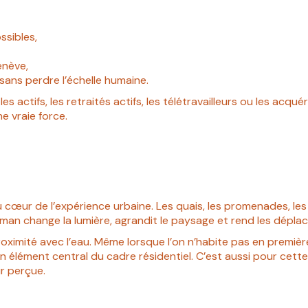
ssibles,
enève,
 sans perdre l’échelle humaine.
 les actifs, les retraités actifs, les télétravailleurs ou les a
e vraie force.
u cœur de l’expérience urbaine. Les quais, les promenades, les
Léman change la lumière, agrandit le paysage et rend les dépl
imité avec l’eau. Même lorsque l’on n’habite pas en première lig
un élément central du cadre résidentiel. C’est aussi pour cet
r perçue.