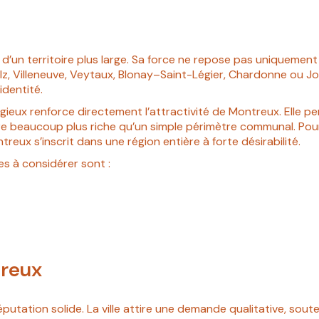
un territoire plus large. Sa force ne repose pas uniquement sur
z, Villeneuve, Veytaux, Blonay–Saint-Légier, Chardonne ou J
dentité.
igieux renforce directement l’attractivité de Montreux. Elle per
ire beaucoup plus riche qu’un simple périmètre communal. Pou
reux s’inscrit dans une région entière à forte désirabilité.
es à considérer sont :
treux
utation solide. La ville attire une demande qualitative, sout