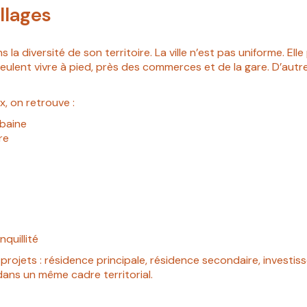
illages
a diversité de son territoire. La ville n’est pas uniforme. El
 veulent vivre à pied, près des commerces et de la gare. D’au
x, on retrouve :
rbaine
re
nquillité
ojets : résidence principale, résidence secondaire, investiss
 dans un même cadre territorial.