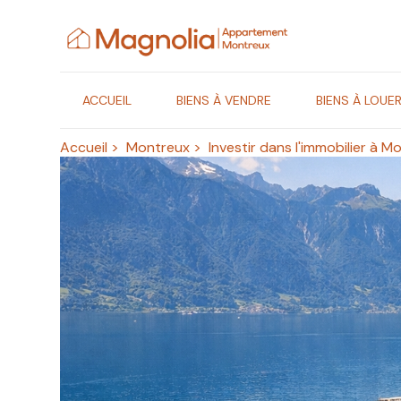
Panneau de gestion des cookies
ACCUEIL
BIENS À VENDRE
BIENS À LOUE
Accueil
>
Montreux
>
Investir dans l'immobilier à M