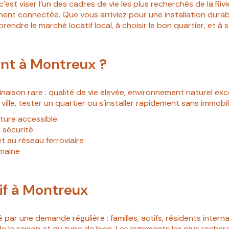
 c’est viser l’un des cadres de vie les plus recherchés de la Ri
tement connectée. Que vous arriviez pour une installation dur
rendre le marché locatif local, à choisir le bon quartier, et à 
nt à Montreux ?
naison rare : qualité de vie élevée, environnement naturel exc
ille, tester un quartier ou s’installer rapidement sans immobil
ture accessible
 sécurité
t au réseau ferroviaire
umaine
if à Montreux
ar une demande régulière : familles, actifs, résidents intern
de la saison et du type de bien. Les logements les plus reche