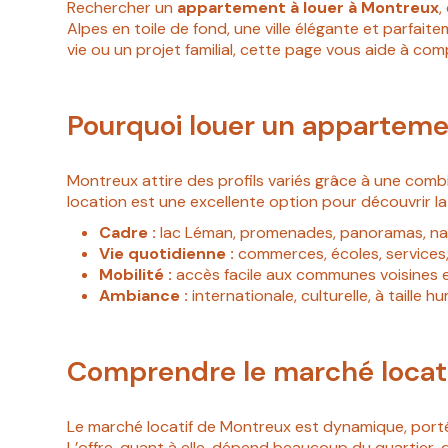
Rechercher un
appartement à louer à Montreux
,
Alpes en toile de fond, une ville élégante et parfai
vie ou un projet familial, cette page vous aide à comp
Pourquoi louer un apparteme
Montreux attire des profils variés grâce à une combi
location est une excellente option pour découvrir la v
Cadre :
lac Léman, promenades, panoramas, na
Vie quotidienne :
commerces, écoles, services,
Mobilité :
accès facile aux communes voisines e
Ambiance :
internationale, culturelle, à taille h
Comprendre le marché locat
Le marché locatif de Montreux est dynamique, porté p
L’offre, quant à elle, dépend beaucoup du quartier, 