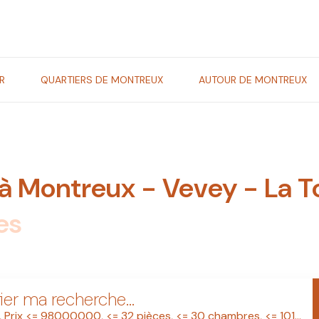
R
QUARTIERS DE MONTREUX
AUTOUR DE MONTREUX
à Montreux - Vevey - La T
es
ier ma recherche...
Acheter, Prix <= 98000000, <= 32 pièces, <= 30 chambres, <= 101233 m², <= 3000000 m²