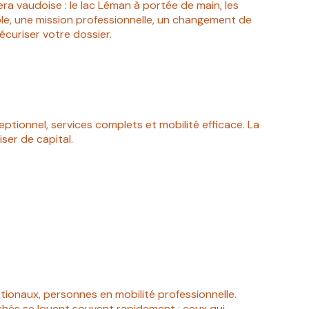
viera vaudoise : le lac Léman à portée de main, les
able, une mission professionnelle, un changement de
sécuriser votre dossier.
eptionnel, services complets et mobilité efficace. La
iser de capital.
ationaux, personnes en mobilité professionnelle.
rchés se louent souvent rapidement : ceux qui