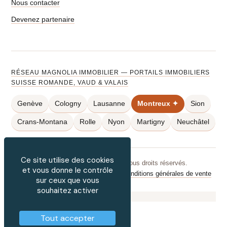
Nous contacter
Devenez partenaire
RÉSEAU MAGNOLIA IMMOBILIER — PORTAILS IMMOBILIERS
SUISSE ROMANDE, VAUD & VALAIS
Genève
Cologny
Lausanne
Montreux ✦
Sion
Crans-Montana
Rolle
Nyon
Martigny
Neuchâtel
Ce site utilise des cookies
© 2026
appartement-montreux.ch
— Tous droits réservés.
et vous donne le contrôle
Mentions légales
·
Confidentialité
·
Conditions générales de vente
sur ceux que vous
souhaitez activer
Tout accepter