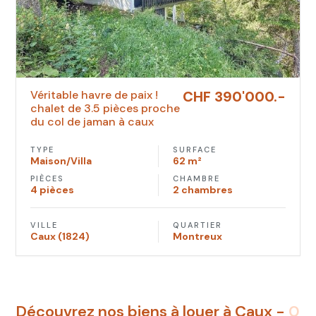
véritable havre de paix !
CHF 390'000.-
chalet de 3.5 pièces proche
du col de jaman à caux
TYPE
SURFACE
Maison/Villa
62 m²
PIÈCES
CHAMBRE
4 pièces
2 chambres
VILLE
QUARTIER
Caux (1824)
Montreux
Découvrez nos biens à louer à Caux -
0